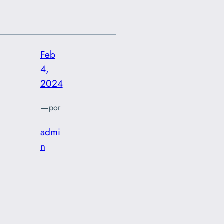
Feb
4,
2024
—
por
admi
n