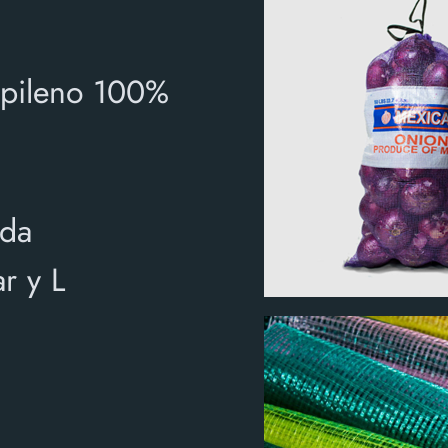
opileno 100%
ada
r y L